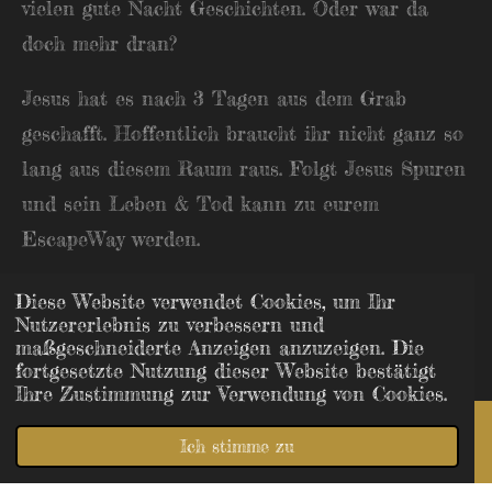
vielen gute Nacht Geschichten. Oder war da
doch mehr dran?
Jesus hat es nach 3 Tagen aus dem Grab
geschafft. Hoffentlich braucht ihr nicht ganz so
lang aus diesem Raum raus. Folgt Jesus Spuren
und sein Leben & Tod kann zu eurem
EscapeWay werden.
Schwierigkeit
: Mittel
Diese Website verwendet Cookies, um Ihr
Nutzererlebnis zu verbessern und
maßgeschneiderte Anzeigen anzuzeigen. Die
Preis
: 45€ + Anfahrt
fortgesetzte Nutzung dieser Website bestätigt
Ihre Zustimmung zur Verwendung von Cookies.
Ich stimme zu
E-Mail
Telefon
WhatsApp
Teilen
Teilen
Teilen
Teilen